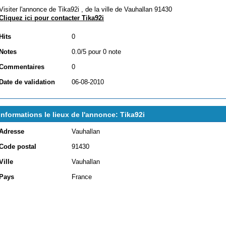
Visiter l'annonce de Tika92i , de la ville de
Vauhallan 91430
Cliquez ici pour contacter Tika92i
Hits
0
Notes
0.0/5 pour 0 note
Commentaires
0
Date de validation
06-08-2010
Informations le lieux de l'annonce: Tika92i
Adresse
Vauhallan
Code postal
91430
Ville
Vauhallan
Pays
France